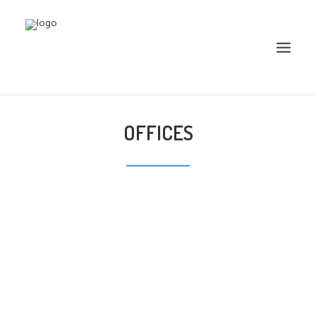
OFFICES
HOME
EXPERTISE
OUR APROACH
GAMING
TRAINING
CONTACTO